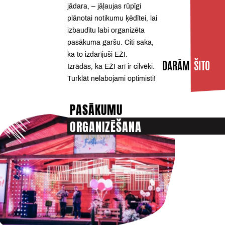
jādara, – jāļaujas rūpīgi
plānotai notikumu ķēdītei, lai
izbaudītu labi organizēta
pasākuma garšu. Citi saka,
ka to izdarījuši EŽI.
DARĀM
ŠITO
Izrādās, ka EŽI arī ir cilvēki.
Turklāt nelabojami optimisti!
PASĀKUMU
ORGANIZĒŠANA