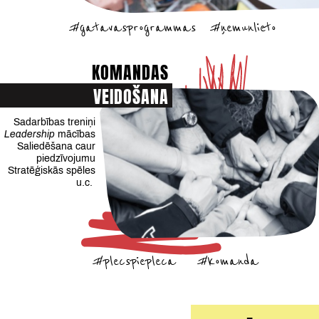
#gatavasprogrammas
#ņemunlieto
KOMANDAS
VEIDOŠANA
Sadarbības treniņi
Leadership
mācības
Saliedēšana caur
piedzīvojumu
Stratēģiskās spēles
u.c.
#plecspiepleca
#komanda