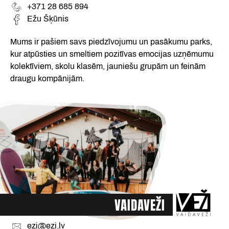
+371 28 685 894
Ežu Šķūnis
Mums ir pašiem savs piedzīvojumu un pasākumu parks,
kur atpūsties un smeltiem pozitīvas emocijas uzņēmumu
kolektīviem, skolu klasēm, jauniešu grupām un feinām
draugu kompānijām.
VAIDAVEŽI
ezi@ezi.lv