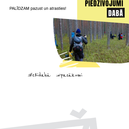
PIEDZĪVOJUMI
PALĪDZAM
pazust un atrasties!
DABĀ
#ežidabā
#pasākumi