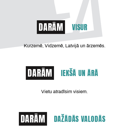
DARĀM
VISUR
Kurzemē, Vidzemē, Latvijā un ārzemēs.
DARĀM
IEKŠĀ UN ĀRĀ
Vietu atradīsim visiem.
DARĀM
DAŽĀDĀS VALODĀS