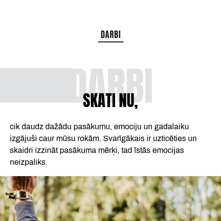
DARBI
DARBI
SKATI NU,
cik daudz dažādu pasākumu, emociju un gadalaiku
izgājuši caur mūsu rokām. Svarīgākais ir uzticēties un
skaidri izzināt pasākuma mērķi, tad īstās emocijas
neizpaliks.