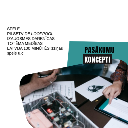
SPĒLE
PILSĒTVIDĒ
LOOPPOOL
IZAUGSMES DARBNĪCAS
TOTĒMA MEDĪBAS
PASĀKUMU
LATVIJA 100 MINŪTĒS izziņas
spēle u.c.
KONCEPTI