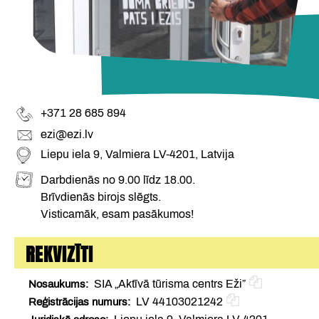
+371 28 685 894
ezi@ezi.lv
Liepu iela 9, Valmiera LV-4201, Latvija
Darbdienās no 9.00 līdz 18.00.
Brīvdienās birojs slēgts.
Visticamāk, esam pasākumos!
REKVIZĪTI
SIA „Aktīvā tūrisma centrs Eži”
Nosaukums
LV 44103021242
Reģistrācijas numurs