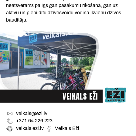
neatsverams palīgs gan pasākumu rīkošanā, gan uz
aktīvu un piepildītu dzīvesveidu vedina ikvienu dzīves
baudītāju.
VEIKALS EŽI
veikals@ezi.lv
+371 64 226 223
veikals.ezi.lv
Veikals Eži