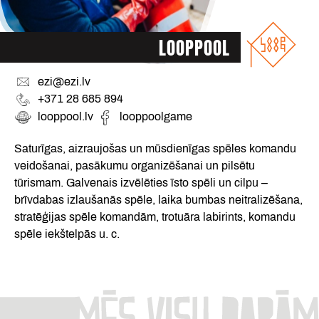
LOOPPOOL
ezi@ezi.lv
+371 28 685 894
looppool.lv
looppoolgame
Saturīgas, aizraujošas un mūsdienīgas spēles komandu
veidošanai, pasākumu organizēšanai un pilsētu
tūrismam. Galvenais izvēlēties īsto spēli un cilpu –
brīvdabas izlaušanās spēle, laika bumbas neitralizēšana,
stratēģijas spēle komandām, trotuāra labirints, komandu
spēle iekštelpās u. c.