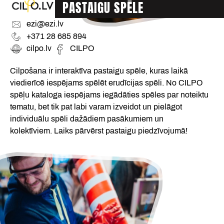
PASTAIGU SPĒLE
ezi@ezi.lv
+371 28 685 894
cilpo.lv
CILPO
Cilpošana ir interaktīva pastaigu spēle, kuras laikā
viedierīcē iespējams spēlēt erudīcijas spēli. No CILPO
spēļu kataloga iespējams iegādāties spēles par noteiktu
tematu, bet tik pat labi varam izveidot un pielāgot
individuālu spēli dažādiem pasākumiem un
kolektīviem. Laiks pārvērst pastaigu piedzīvojumā!