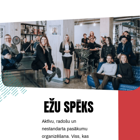
Pārlekt
uz
galveno
saturu
EŽU
SPĒKS
Galvenās
lapas
saturs
Aktīvu, radošu un
nestandarta pasākumu
organizēšana. Viss, kas