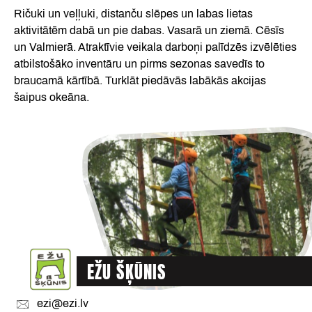
Ričuki un veļļuki, distanču slēpes un labas lietas
aktivitātēm dabā un pie dabas. Vasarā un ziemā. Cēsīs
un Valmierā. Atraktīvie veikala darboņi palīdzēs izvēlēties
atbilstošāko inventāru un pirms sezonas savedīs to
braucamā kārtībā. Turklāt piedāvās labākās akcijas
šaipus okeāna.
EŽU ŠĶŪNIS
ezi@ezi.lv