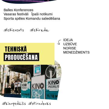
Balles
Konferences
Vasaras festivāli
Īpaši notikumi
Sporta spēles
Komandu saliedēšana
#ežievents
#ežirada
IDEJA
UZBŪVE
TEHNISKĀ
NORISE
MENEDŽMENTS
PRODUCĒŠANA
#kinopedālis
#stirnubuks