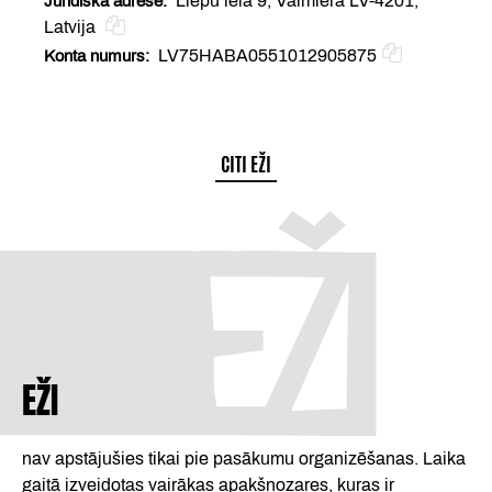
Liepu iela 9, Valmiera LV-4201,
Juridiskā adrese
Latvija
LV75HABA0551012905875
Konta numurs
CITI EŽI
EŽI
nav apstājušies tikai pie pasākumu organizēšanas. Laika
gaitā izveidotas vairākas apakšnozares, kuras ir