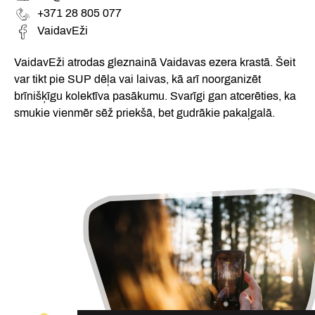
+371 28 805 077
VaidavEži
VaidavEži atrodas gleznainā Vaidavas ezera krastā. Šeit
var tikt pie SUP dēļa vai laivas, kā arī noorganizēt
brīnišķīgu kolektīva pasākumu. Svarīgi gan atcerēties, ka
smukie vienmēr sēž priekšā, bet gudrākie pakaļgalā.